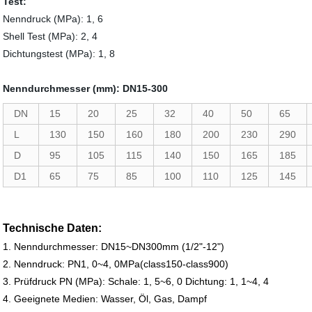
Test:
Nenndruck (MPa): 1, 6
Shell Test (MPa): 2, 4
Dichtungstest (MPa): 1, 8
Nenndurchmesser (mm): DN15-300
DN
15
20
25
32
40
50
65
L
130
150
160
180
200
230
290
D
95
105
115
140
150
165
185
D1
65
75
85
100
110
125
145
Technische Daten:
1. Nenndurchmesser: DN15~DN300mm (1/2"-12")
2. Nenndruck: PN1, 0~4, 0MPa(class150-class900)
3. Prüfdruck PN (MPa): Schale: 1, 5~6, 0 Dichtung: 1, 1~4, 4
4. Geeignete Medien: Wasser, Öl, Gas, Dampf