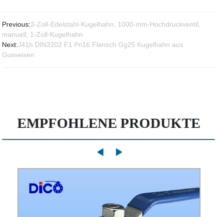
Previous:
3-Zoll-Edelstahl-Kugelhahn, 1000-mm-Hochdruckventil,
manuell, 1-Zoll-Kugelhahn
Next:
J41h DIN3202 F1 Pn16 Flansch Gg25 Kugelhahn aus
Gusseisen
EMPFOHLENE PRODUKTE