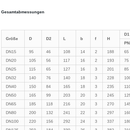
Gesamtabmessungen
D1
Größe
D
D2
L
b
f
H
PN
DN15
95
46
108
14
2
188
65
DN20
105
56
117
16
2
193
75
DN25
115
65
127
16
3
201
85
DN32
140
76
140
18
3
228
10
DN40
150
84
165
18
3
235
11
DN50
165
99
203
20
3
245
12
DN65
185
118
216
20
3
270
14
DN80
200
132
241
22
3
297
16
DN100
220
156
292
24
3
337
18