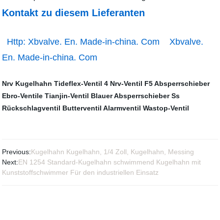
Kontakt zu diesem Lieferanten
Http: Xbvalve. En. Made-in-china. Com Xbvalve.
En. Made-in-china. Com
Nrv Kugelhahn
Tideflex-Ventil
4 Nrv-Ventil
F5 Absperrschieber
Ebro-Ventile
Tianjin-Ventil
Blauer Absperrschieber
Ss
Rückschlagventil
Butterventil
Alarmventil
Wastop-Ventil
Previous:
Kugelhahn Kugelhahn, 1/4 Zoll, Kugelhahn, Messing
Next:
EN 1254 Standard-Kugelhahn schwimmend Kugelhahn mit
Kunststoffschwimmer Für den industriellen Einsatz