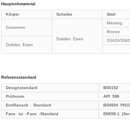
Hauptrohmaterial
Körper
Scheibe
Stiel
Messing
Gusseisen
Bronze
Duktiles Eisen
SS420/SS43
Duktiles Eisen
Referenzstandard
Designstandard
BS5152
Prüfnorm
API 598
Endflansch Standard
BS4504 PN10
Face -to -Face -Standard
EN558-1 (Ser