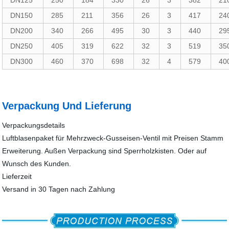
DN125
250
184
330
26
3
382
21
DN150
285
211
356
26
3
417
24
DN200
340
266
495
30
3
440
29
DN250
405
319
622
32
3
519
35
DN300
460
370
698
32
4
579
40
Verpackung Und Lieferung
Verpackungsdetails
Luftblasenpaket für Mehrzweck-Gusseisen-Ventil mit Preisen Stamm
Erweiterung. Außen Verpackung sind Sperrholzkisten. Oder auf
Wunsch des Kunden.
Lieferzeit
Versand in 30 Tagen nach Zahlung