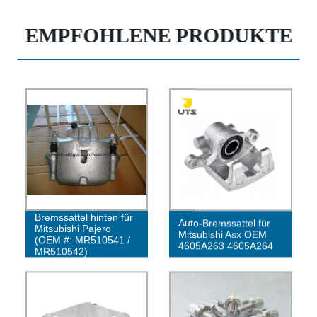
EMPFOHLENE PRODUKTE
Bremssattel hinten für
Auto-Bremssattel für
Mitsubishi Pajero
Mitsubishi Asx OEM
(OEM #: MR510541 /
4605A263 4605A264
MR510542)