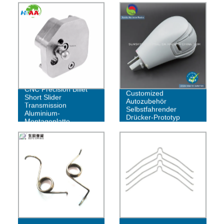
OEM/ODM
CNC Precision Billet
Customized
Short Slider
Autozubehör
Transmission
Selbstfahrender
Aluminium-
Drücker-Prototyp
Montageplatte
(PR10027)