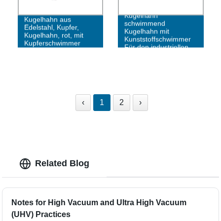
EN 1254 Standard-
Kugelhahn
Kugelhahn aus
schwimmend
Edelstahl, Kupfer,
Kugelhahn mit
Kugelhahn, rot, mit
Kunststoffschwimmer
Kupferschwimmer
Für den industriellen
Einsatz
‹
1
2
›
Related Blog
Notes for High Vacuum and Ultra High Vacuum
(UHV) Practices