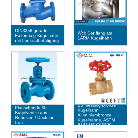
DIN3356 gerader
Wcb Cer flangiata
Faltenbalg-Kugelhahn
LÄRM Kugelhahn
mit Lenkradbetätigung
BS Messing/Bronze
Flanschende für
Kugelhahn
Kugelventile aus
Aluminiumbronze
Roheisen / Ductular
Kugelhähne, ASTM
Iron
B148 US C95800