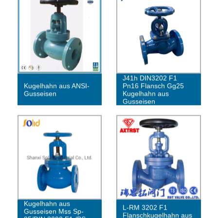
J41h DIN3202 F1
Kugelhahn aus ANSI-
Pn16 Flansch Gg25
Gusseisen
Kugelhahn aus
Gusseisen
Kugelhahn aus
L-RM 3202 F1
Gusseisen Mss Sp-
Flanschkugelhahn aus