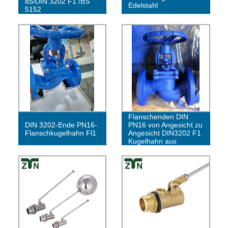
85/DIN 3202 F1 /BS
Edelstahl
5152
Industrielle
Flanschenden DIN
DIN 3202-Ende PN16-
PN16 von Angesicht zu
Flanschkugelhahn Fl1
Angesicht DIN3202 F1
Kugelhahn aus
Gusseisen