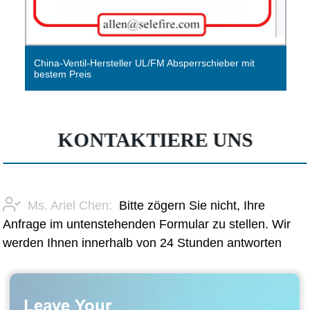
ntil-Hersteller UL/FM Absperrschieber mit
China Ventilh
Preis
bestem Preis
KONTAKTIERE UNS
Ms. Ariel Chen:
Bitte zögern Sie nicht, Ihre
Anfrage im untenstehenden Formular zu stellen. Wir
werden Ihnen innerhalb von 24 Stunden antworten