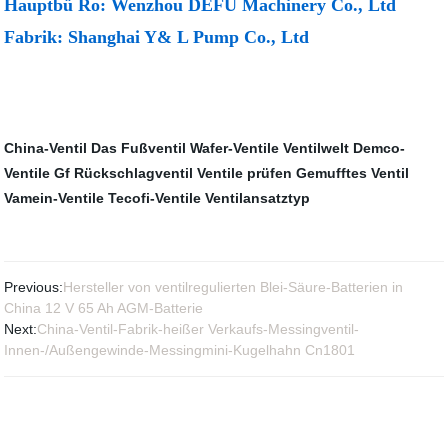
Hauptbü Ro: Wenzhou DEFU Machinery Co., Ltd
Fabrik: Shanghai Y& L Pump Co., Ltd
China-Ventil
Das Fußventil
Wafer-Ventile
Ventilwelt
Demco-
Ventile
Gf Rückschlagventil
Ventile prüfen
Gemufftes Ventil
Vamein-Ventile
Tecofi-Ventile
Ventilansatztyp
Previous:
Hersteller von ventilregulierten Blei-Säure-Batterien in
China 12 V 65 Ah AGM-Batterie
Next:
China-Ventil-Fabrik-heißer Verkaufs-Messingventil-
Innen-/Außengewinde-Messingmini-Kugelhahn Cn1801