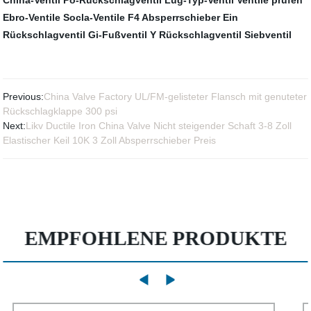
China-Ventil
Po-Rückschlagventil
Lug-Typ-Ventil
Ventile prüfen
Ebro-Ventile
Socla-Ventile
F4 Absperrschieber
Ein
Rückschlagventil
Gi-Fußventil
Y Rückschlagventil
Siebventil
Previous:
China Valve Factory UL/FM-gelisteter Flansch mit genuteter
Rückschlagklappe 300 psi
Next:
Likv Ductile Iron China Valve Nicht steigender Schaft 3-8 Zoll
Elastischer Keil 10K 3 Zoll Absperrschieber Preis
EMPFOHLENE PRODUKTE