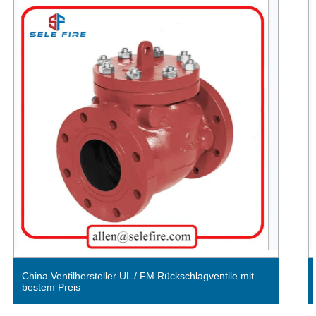
China Ventilhersteller UL/FM-gelistetes
Rückschlagventil mit genutetem Flanschende