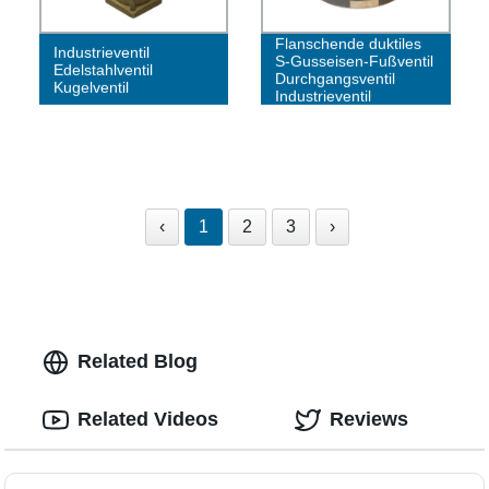
Flanschende duktiles
Industrieventil
S-Gusseisen-Fußventil
Edelstahlventil
Durchgangsventil
Kugelventil
Industrieventil
‹
1
2
3
›
Related Blog
Related Videos
Reviews