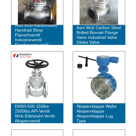
Asni Wcb Karbonstahl
Asni Wcb Carbon Steel
Handrad Shop
Bolted Bonnet Flange
Flanschventil
Valve Industrial Valve
Industrieventil
Globe Valve
Durchgangsventil
DN50-500 150lbs-
Absperrklappe Wafer
2500lbs API-Ventil
Absperrklappe
Wcb-Edelstahl-Ventil-
Absperrklappe Lug
Absperrventil
Type