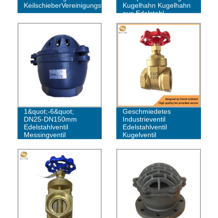
KeilschieberVereinigungsventil
Kugelhahn Kugelhahn
aus Edelstahl
BS Fußventil
1&quot;-6&quot;
Geschmiedetes
DN25-DN150mm
Industrieventil
Edelstahlventil
Edelstahlventil
Messingventil
Kugelventil
Rückschlagventil