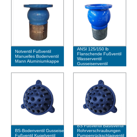
ANSI 125/150 lb
Notventil Fußventil
Flanschende Fußventil
Manuelles Bodenventil
Wasserventil
Mann Aluminiumkappe
Gusseisenventil
BS Fußventil Basisventil
BS-Bodenventil Gusseisen-
Rohrverschraubungen
Fußventil Kugelventil
Pumpenrückschlagventil