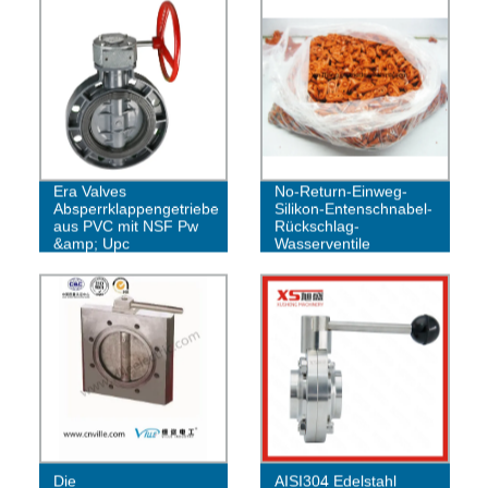
Era Valves
No-Return-Einweg-
Absperrklappengetriebe
Silikon-Entenschnabel-
aus PVC mit NSF Pw
Rückschlag-
&amp; Upc
Wasserventile
Die
AISI304 Edelstahl