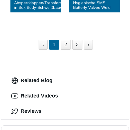
Absperrklappen/Transformatorventile
Hygienische SMS
in Box Body-Schweißbauweise
Butterly Valves Weld
‹
1
2
3
›
Related Blog
Related Videos
Reviews