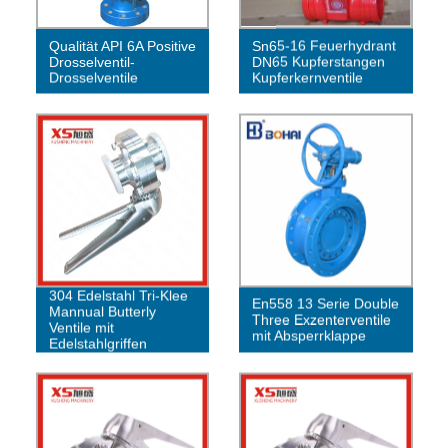
Qualität API 6A Positive
Sn65-16 Feuerhydrant
Drosselventil-
DN65 Kupferstangen
Drosselventile
Kupferkernventile
304 Edelstahl Tri-Klee
En558 13 Serie Double
Mannual Butterly
Three Exzenterventile
Ventile mit
mit Absperrklappe
Edelstahlgriffen