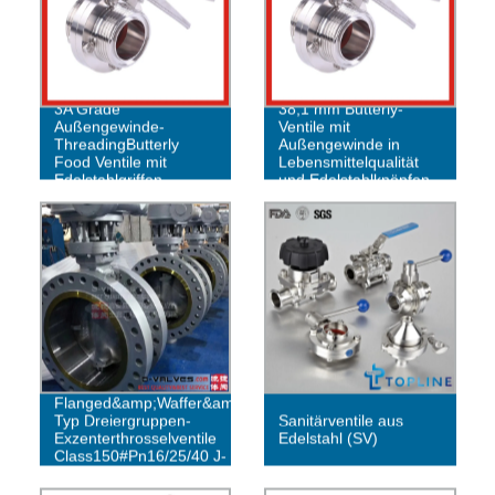
3A Grade
38,1 mm Butterly-
Außengewinde-
Ventile mit
ThreadingButterly
Außengewinde in
Food Ventile mit
Lebensmittelqualität
Edelstahlgriffen
und Edelstahlknöpfen
Stahl
Flanged&amp;Waffer&amp;Air
Typ Dreiergruppen-
Sanitärventile aus
Exzenterthrosselventile
Edelstahl (SV)
Class150#Pn16/25/40 J-
Ventile der Form-API609