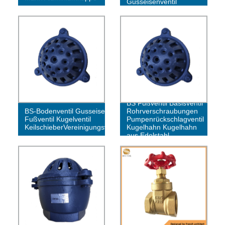
Gusseisenventil
BS Fußventil Basisventil
BS-Bodenventil Gusseisen-
Rohrverschraubungen
Fußventil Kugelventil
Pumpenrückschlagventil
KeilschieberVereinigungsventil
Kugelhahn Kugelhahn
aus Edelstahl