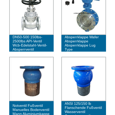
DN50-500 150lbs-
Absperrklappe Wafer
2500lbs API-Ventil
Absperrklappe
Wcb-Edelstahl-Ventil-
Absperrklappe Lug
Absperrventil
Type
ANSI 125/150 lb
Notventil Fußventil
Flanschende Fußventil
Manuelles Bodenventil
Wasserventil
Mann Aluminiumkappe