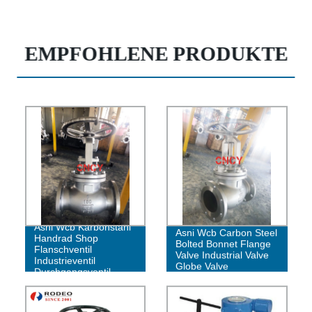
EMPFOHLENE PRODUKTE
Asni Wcb Karbonstahl
Asni Wcb Carbon Steel
Handrad Shop
Bolted Bonnet Flange
Flanschventil
Valve Industrial Valve
Industrieventil
Globe Valve
Durchgangsventil