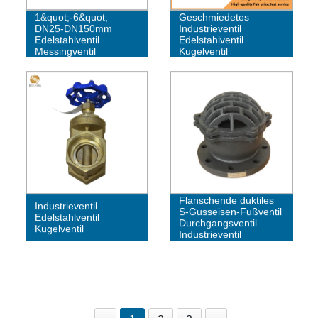
BS Fußventil
1&quot;-6&quot;
Geschmiedetes
DN25-DN150mm
Industrieventil
Edelstahlventil
Edelstahlventil
Messingventil
Kugelventil
Rückschlagventil
Flanschende duktiles
Industrieventil
S-Gusseisen-Fußventil
Edelstahlventil
Durchgangsventil
Kugelventil
Industrieventil