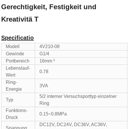
Gerechtigkeit, Festigkeit und
Kreativitä T
Specificatio
Modell
4V210-08
Gewinde
G1/4
Portbereich
16mm ²
Lebenslauf-
0.78
Wert
Ring-
3VA
Energie
5/2 interner Versuchsporttyp einzelner
Typ
Ring
Funktions-
0.15~0.8MPa
Druck
DC12V, DC24V, DC36V, AC36V,
Spannung