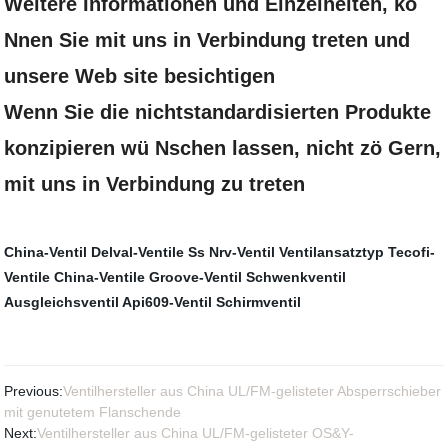
Weitere Informationen und Einzelheiten, kö
Nnen Sie mit uns in Verbindung treten und
unsere Web site besichtigen
Wenn Sie die nichtstandardisierten Produkte
konzipieren wü Nschen lassen, nicht zö Gern,
mit uns in Verbindung zu treten
China-Ventil
Delval-Ventile
Ss Nrv-Ventil
Ventilansatztyp
Tecofi-
Ventile
China-Ventile
Groove-Ventil
Schwenkventil
Ausgleichsventil
Api609-Ventil
Schirmventil
Previous:
Ventilhersteller aus China UL/FM-gelisteter Absperrschieber
mit genutetem Flanschende
Next:
Ventilhersteller aus China UL/FM-gelisteter OS&Y-