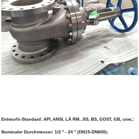
Entwurfs-Standard: API, ANSI, LÄ RM, JIS, BS, GOST, GB, usw.;
Nominaler Durchmesser: 1/2 '' - 24 '' (DN15-DN600);