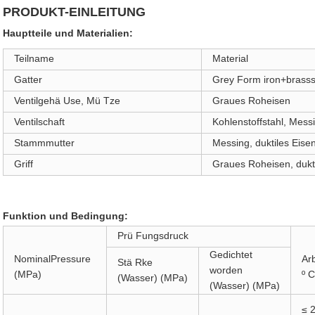
PRODUKT-EINLEITUNG
Hauptteile und Materialien:
Teilname
Material
Gatter
G
rey Form iron+brass
Ventilgehä Use, Mü Tze
Graues Roheisen
Ventilschaft
Kohlenstoffstahl, Mess
Stammmutter
Messing, duktiles Eise
Griff
Graues Roheisen, dukt
Funktion und Bedingung:
Prü Fungsdruck
Gedichtet
NominalPressure
Ar
Stä Rke
worden
(MPa)
º 
(Wasser) (MPa)
(Wasser) (MPa)
≤ 