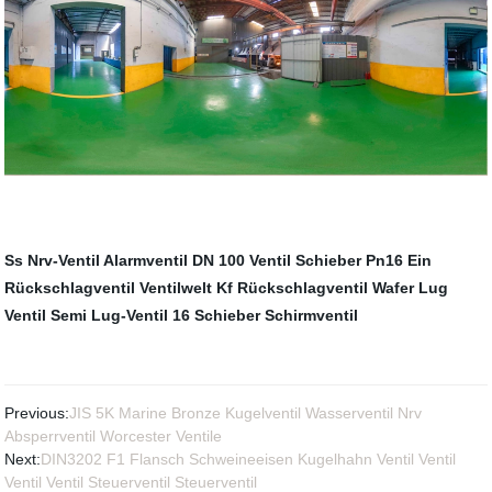
Ss Nrv-Ventil
Alarmventil
DN 100 Ventil
Schieber Pn16
Ein
Rückschlagventil
Ventilwelt
Kf Rückschlagventil
Wafer Lug
Ventil
Semi Lug-Ventil
16 Schieber
Schirmventil
Previous:
JIS 5K Marine Bronze Kugelventil Wasserventil Nrv
Absperrventil Worcester Ventile
Next:
DIN3202 F1 Flansch Schweineeisen Kugelhahn Ventil Ventil
Ventil Ventil Steuerventil Steuerventil