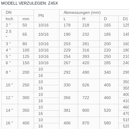
MODELL VERZULEGEN: Z45X
DN
Abmessungen (mm)
PN
lnch
mm
L
H
D
D1
2 "
50
10/16
178
218
165
12
2.5
65
10/16
190
232
185
14
"
3 "
80
10/16
203
281
200
16
4 "
100
10/16
229
316
220
18
5 "
125
10/16
254
393
250
21
6 "
150
10/16
267
420
285
24
10
8 "
200
292
490
340
29
16
10
35
10 "
250
330
626
405
16
35
10
40
12 "
300
356
722
460
16
41
10
46
14 "
350
381
800
520
16
47
10
51
16 "
400
406
870
580
16
52