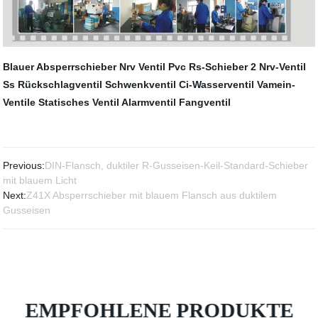
Blauer Absperrschieber
Nrv Ventil Pvc
Rs-Schieber
2 Nrv-Ventil
Ss Rückschlagventil
Schwenkventil
Ci-Wasserventil
Vamein-
Ventile
Statisches Ventil
Alarmventil
Fangventil
Previous:
DIN-Flansch, duktiler R-Gusseisen-Keil-Standard-Schieber
mit blauem Licht
Next:
Z41X Absperrschieber mit blauem Flansch aus duktilem
Gusseisen
EMPFOHLENE PRODUKTE